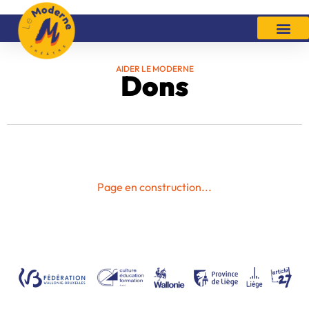
Aller
au
contenu
AIDER LE MODERNE
Dons
Page en construction...