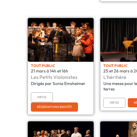
TOUT PUBLIC
TOUT PUBLIC
21 mars à 14h et 16h
25 et 26 mars à 
Les Petits Violonistes
L'héritière
Dirigés par Sonia Emsheimer
Une messe pour l
terres
INFOS
INFOS
R
RÉSERVATIONS BIENTÔT