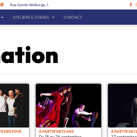
e
Rue Sainte-Walburge, 1.
ATELIERS & STAGES
CONTACT
ation
TE DES FOUS
À PARTIR DE 12 ANS
À PARTIR DE 1
Du 18 au 26 septembre
27 septembre