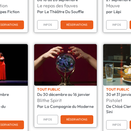
tion
Le repas des fauves
Mauve
pes Fiction
Par Le Théâtre Du Souffle
par Lépi
ÉSERVATIONS
INFOS
RÉSERVATIONS
INFOS
TOUT PUBLIC
TOUT PUBLIC
embre
Du 30 décembre au 16 janvier
30 et 31 janvi
Blithe Spirit
Pistolet
 du
Par La Compagnie du Moderne
De Chloé Cle
Sini
INFOS
RÉSERVATIONS
ÉSERVATIONS
INFOS