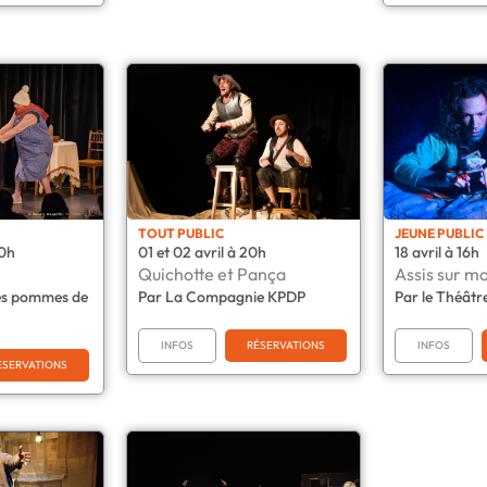
TOUT PUBLIC
JEUNE PUBLIC
20h
01 et 02 avril à 20h
18 avril à 16h
Quichotte et Pança
Assis sur m
es pommes de
Par La Compagnie KPDP
Par le Théâtr
INFOS
RÉSERVATIONS
INFOS
ÉSERVATIONS