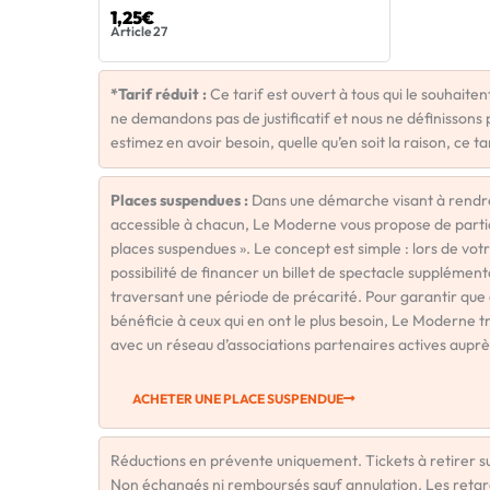
1,25€
Article 27
*Tarif réduit :
Ce tarif est ouvert à tous qui le souhaiten
ne demandons pas de justificatif et nous ne définissons pa
estimez en avoir besoin, quelle qu’en soit la raison, ce tar
Places suspendues :
Dans une démarche visant à rendre l
accessible à chacun, Le Moderne vous propose de particip
places suspendues ». Le concept est simple : lors de vot
possibilité de financer un billet de spectacle supplémen
traversant une période de précarité. Pour garantir que
bénéficie à ceux qui en ont le plus besoin, Le Moderne t
avec un réseau d’associations partenaires actives auprè
ACHETER UNE PLACE SUSPENDUE
Réductions en prévente uniquement. Tickets à retirer su
Non échangés ni remboursés sauf annulation. Les retar