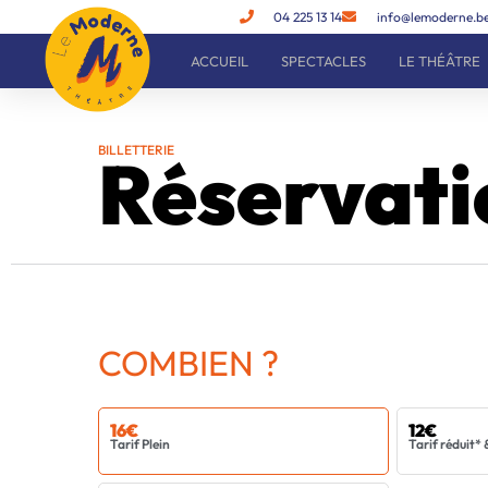
Aller
04 225 13 14
info@lemoderne.b
au
ACCUEIL
SPECTACLES
LE THÉÂTRE
contenu
BILLETTERIE
Réservati
COMBIEN ?
16€
12€
Tarif Plein
Tarif réduit* 